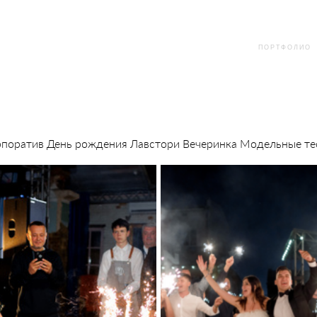
ПОРТФОЛИО
ПОРТФОЛИО
рпоратив День рождения Лавстори Вечеринка Модельные те